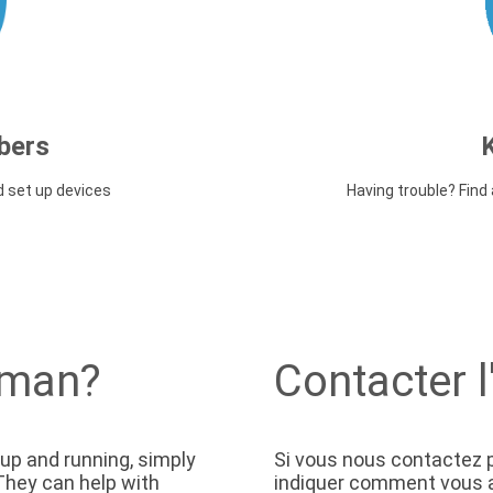
bers
d set up devices
Having trouble? Fin
uman?
Contacter l
 up and running, simply
Si vous nous contactez p
. They can help with
indiquer comment vous av