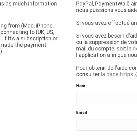
 us as much information
PayPal, PaymentWall) ain
nous puissions vous ai
Si vous avez effectué u
ing from (Mac, iPhone,
 connecting to (UK, US,
Si vous avez besoin d'ai
f it’s a subscription or
ou la suppression de votr
u made the payment
mail du compte, soit le
n
).
l'application afin que n
Pour obtenir de l'aide co
consulter
la page https
Nom
Email