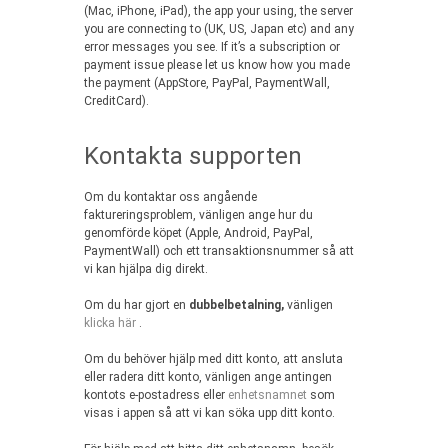
(Mac, iPhone, iPad), the app your using, the server
you are connecting to (UK, US, Japan etc) and any
error messages you see. If it’s a subscription or
payment issue please let us know how you made
the payment (AppStore, PayPal, PaymentWall,
CreditCard).
Kontakta supporten
Om du kontaktar oss angående
faktureringsproblem, vänligen ange hur du
genomförde köpet (Apple, Android, PayPal,
PaymentWall) och ett transaktionsnummer så att
vi kan hjälpa dig direkt.
Om du har gjort en
dubbelbetalning,
vänligen
klicka här
.
Om du behöver hjälp med ditt konto, att ansluta
eller radera ditt konto, vänligen ange antingen
kontots e-postadress eller
enhetsnamnet
som
visas i appen så att vi kan söka upp ditt konto.