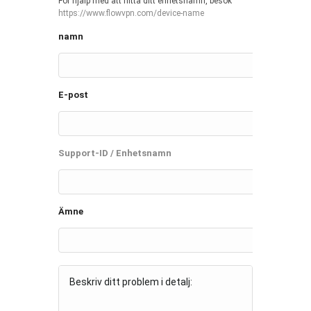
För hjälp med att hitta ditt enhetsnamn, besök
https://www.flowvpn.com/device-name
namn
E-post
Support-ID / Enhetsnamn
Ämne