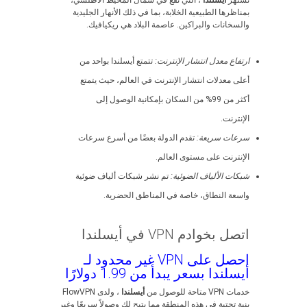
تشتهر
أيسلندا
، التي تقع في شمال المحيط الأطلسي،
بمناظرها الطبيعية الخلابة، بما في ذلك الأنهار الجليدية
والسخانات والبراكين. عاصمة البلاد هي ريكيافيك.
ارتفاع معدل انتشار الإنترنت:
تتمتع أيسلندا بواحد من
أعلى معدلات انتشار الإنترنت في العالم، حيث يتمتع
أكثر من 99% من السكان بإمكانية الوصول إلى
الإنترنت.
سرعات سريعة:
تقدم الدولة بعضًا من أسرع سرعات
الإنترنت على مستوى العالم.
شبكات الألياف الضوئية:
تم نشر شبكات ألياف ضوئية
واسعة النطاق، خاصة في المناطق الحضرية.
اتصل بخوادم VPN في أيسلندا
احصل على VPN غير محدود لـ
أيسلندا بسعر يبدأ من 1.99 دولارًا
خدمات VPN متاحة للوصول من
أيسلندا
، ولدى FlowVPN
بنية تحتية في هذه المنطقة مما يتيح لك وصولاً سريعًا وغير