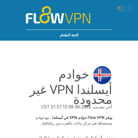
🌏
🇺🇸
لائحة الطعام
خوادم
أيسلندا VPN غير
محدودة
آخر تحديث: 2026-08-08 01:57:10 CST
يوفر Flow VPN خوادم VPN في أيسلندا
، مع خوادم
مستضافة في مركز بيانات بالقرب من ريكيافيك.