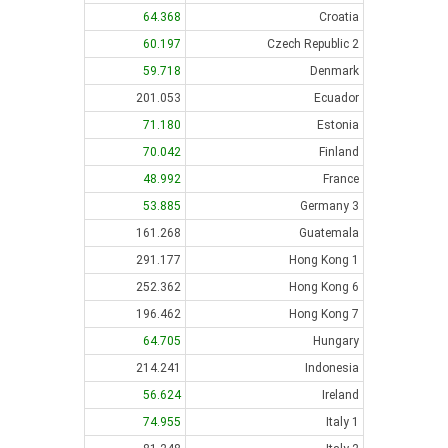
64.368
Croatia
60.197
Czech Republic 2
59.718
Denmark
201.053
Ecuador
71.180
Estonia
70.042
Finland
48.992
France
53.885
Germany 3
161.268
Guatemala
291.177
Hong Kong 1
252.362
Hong Kong 6
196.462
Hong Kong 7
64.705
Hungary
214.241
Indonesia
56.624
Ireland
74.955
Italy 1