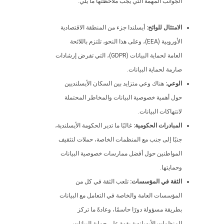
الجوانب المهمة التي يجب ملاحظتها ما يلي:
الامتثال للوائح:
أيسلندا جزء من المنطقة الاقتصادية
الأوروبية (EEA)، وعلى هذا النحو، تلتزم باللائحة
العامة لحماية البيانات (GDPR)، التي تفرض إرشادات
صارمة لحماية البيانات.
الوعي:
هناك وعي متزايد بين السكان الأيسلنديين
حول أهمية خصوصية البيانات والمخاطر المحتملة
لانتهاكات البيانات.
المبادرات الحكومية:
غالبًا ما تدير الحكومة الأيسلندية،
جنبًا إلى جنب مع المنظمات الخاصة، حملات لتثقيف
المواطنين حول أفضل ممارسات خصوصية البيانات
وحمايتها.
الثقة في المؤسسات:
تلعب الثقة في كل من
المؤسسات العامة والخاصة في التعامل مع البيانات
بطريقة مسؤولة دورًا حاسمًا، وعادةً ما تركز
المنظمات الأيسلندية بقوة على حماية البيانات