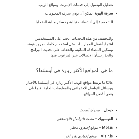
تعطيل الوصول إلى خدمات الإنترنت ومواقع الويب.
سرقة الهوية:
يمكن أن تؤدي سرقة المعلومات
الشخصية إلى أنشطة احتيالية وخسائر مالية للضحايا.
وللتخفيف من هذه التحديات، يجب على المستخدمين
اعتماد أفضل الممارسات مثل استخدام كلمات مرور قوية،
وتمكين المصادقة الثنائية، والحفاظ على تحديث البرامج،
والحذر بشأن الاتصالات غير المرغوب فيها.
ما هي المواقع الأكثر زيارة في أيسلندا؟
غالبًا ما ترتبط مواقع الويب الأكثر زيارة في أيسلندا بالأخبار
ووسائل التواصل الاجتماعي والمعلومات العامة. فيما يلي
بعض أفضل المواقع:
جوجل
–
محرك البحث
الفيسبوك
–
منصة التواصل الاجتماعي
Mbl.is
–
موقع إخباري محلي
Visir.is
–
موقع إخباري بارز آخر