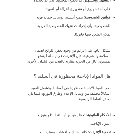
التشهير والتشهير:
قد يخضع المحتوى الذي تم تحديده
على أنه تشهيري أو تشهيري للإزالة أو التقييد.
قوانين الخصوصية:
تتمتع أيسلندا بوسائل حماية قوية
للخصوصية، وأي إجراءات تنتهك الخصوصية الفردية
يمكن الطعن فيها قانونيًا.
بشكل عام، على الرغم من وجود بعض اللوائح لضمان
السلامة والشرعية، فإن الإنترنت في أيسلندا يتمتع
بمستوى عالٍ من الحرية مقارنة بالعديد من البلدان الأخرى.
هل المواد الإباحية محظورة في أيسلندا؟
نعم، المواد الإباحية محظورة في أيسلندا. وتشمل القيود
أشكالاً مختلفة من وسائل الإعلام وطرق التوزيع. فيما يلي
بعض النقاط الرئيسية:
الأحكام القانونية:
تحظر قوانين أيسلندا إنتاج وتوزيع
المواد الإباحية.
تصفية الإنترنت:
كانت هناك مناقشات ومقترحات