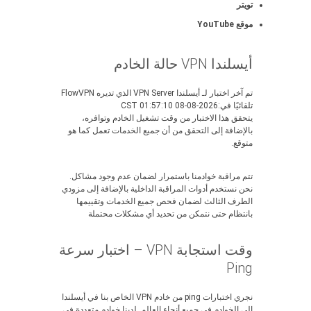
تويتر
موقع YouTube
أيسلندا VPN حالة الخادم
تم آخر اختبار لـ أيسلندا VPN Server الذي تديره FlowVPN
تلقائيًا في:2026-08-08 01:57:10 CST
يتحقق هذا الاختبار من وقت تشغيل الخادم وتوافره،
بالإضافة إلى التحقق من أن جميع الخدمات تعمل كما هو
متوقع.
تتم مراقبة خوادمنا باستمرار لضمان عدم وجود مشاكل.
نحن نستخدم أدوات المراقبة الداخلية بالإضافة إلى مزودي
الطرف الثالث لضمان فحص جميع الخدمات وتقييمها
بانتظام حتى نتمكن من تحديد أي مشكلات محتملة
وقت استجابة VPN – اختبار سرعة
Ping
نجري اختبارات ping من خادم VPN الخاص بنا في أيسلندا
إلى الخوادم في جميع أنحاء العالم. لدينا خوادم متعددة في