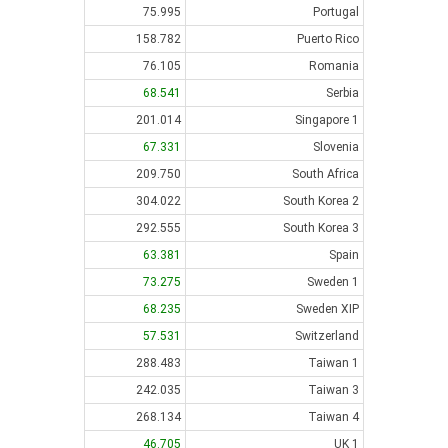
75.995
Portugal
158.782
Puerto Rico
76.105
Romania
68.541
Serbia
201.014
Singapore 1
67.331
Slovenia
209.750
South Africa
304.022
South Korea 2
292.555
South Korea 3
63.381
Spain
73.275
Sweden 1
68.235
Sweden XIP
57.531
Switzerland
288.483
Taiwan 1
242.035
Taiwan 3
268.134
Taiwan 4
46.705
UK 1