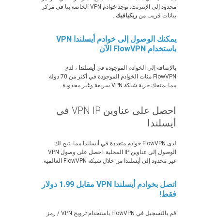
محدود إلى الإنترنت. توجد خوادم VPN الخاصة بنا في مركز
بيانات قريب من
ريكيافيك
.
يمكنك الوصول إلى خوادم أيسلندا VPN
باستخدام FlowVPN الآن
بالإضافة إلى الخوادم الموجودة في
أيسلندا
، لدى
FlowVPN مئات الخوادم الموجودة في أكثر من 70 دولة
مما يمنحك حرية شبكة VPN سريعة وغير محدودة.
احصل على عناوين VPN IP في
أيسلندا
لدى FlowVPN خوادم متعددة في أيسلندا مما يتيح لك
الوصول إلى عناوين IP المحلية. احصل على وصول VPN
غير محدود إلى أيسلندا من خلال شبكة FlowVPN العالمية.
اتصل بخوادم أيسلندا VPN مقابل 1.99 دولار
فقط!
قم بالتسجيل في FlowVPN باستخدام ترويج VPN / رمز