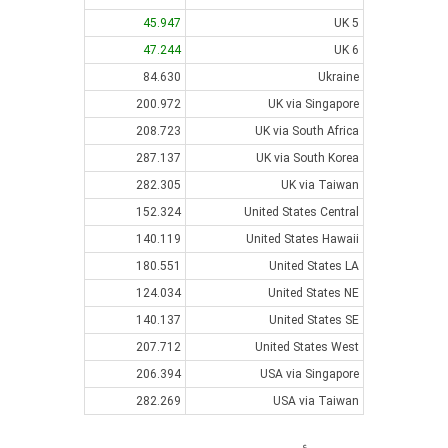
45.947
UK 5
47.244
UK 6
84.630
Ukraine
200.972
UK via Singapore
208.723
UK via South Africa
287.137
UK via South Korea
282.305
UK via Taiwan
152.324
United States Central
140.119
United States Hawaii
180.551
United States LA
124.034
United States NE
140.137
United States SE
207.712
United States West
206.394
USA via Singapore
282.269
USA via Taiwan