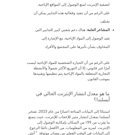
لتصفية الإنترنت لمنع الوصول إلى المواقع الإباحية،
على الرغم من أن تنفيذ وفعالية هذه التدابير يمكن أن
تختلف.
المشاعر العامة:
هناك دعم شعبي كبير للتدابير التي
تقيد الوصول إلى المواد الإباحية، مع الإشارة إلى
المخاوف بشأن تأثيرها على المجتمع والأفراد.
على الرغم من أن الحيازة الشخصية للمواد الإباحية ليست
أمرًا غير قانوني، إلا أن التوزيع الأكثر شمولاً والأنشطة
التجارية المتعلقة بالمواد الإباحية يتم تنظيمها وتقييدها
بموجب القانون.
ما هو معدل انتشار الإنترنت الحالي في
أيسلندا؟
استنادًا إلى البيانات المتاحة اعتبارًا من عام 2023، تفتخر
أيسلندا بمعدل انتشار مثير للإعجاب للإنترنت، حيث يتمتع
ما يقرب من 99٪ من السكان بإمكانية الوصول إلى
الإنترنت. لمزيد من المعلومات، من الأفضل دائمًا الرجوع
إلى البيانات في الوقت الفعلي من مصادر موثوقة. “`أتش