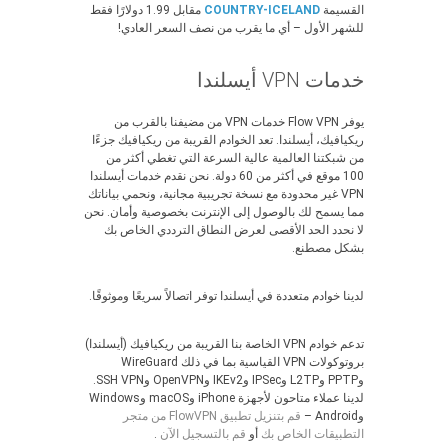
القسيمة
COUNTRY-ICELAND
مقابل 1.99 دولارًا فقط
للشهر الأول – أي ما يقرب من نصف السعر العادي!
خدمات VPN أيسلندا
يوفر Flow VPN خدمات VPN من مضيفنا بالقرب من
ريكيافيك، أيسلندا. تعد الخوادم القريبة من ريكيافيك جزءًا
من شبكتنا العالمية عالية السرعة التي تغطي أكثر من
100 موقع في أكثر من 60 دولة. نحن نقدم خدمات أيسلندا
VPN غير محدودة مع نسخة تجريبية مجانية، ونحمي بياناتك
مما يسمح لك بالوصول إلى الإنترنت بخصوصية وأمان. نحن
لا نحدد الحد الأقصى لعرض النطاق الترددي الخاص بك
بشكل مصطنع.
لدينا خوادم متعددة في أيسلندا توفر اتصالاً سريعًا وموثوقًا.
تدعم خوادم VPN الخاصة بنا القريبة من ريكيافيك (أيسلندا)
بروتوكولات VPN القياسية بما في ذلك WireGuard
وPPTP وL2TP وIPSec وIKEv2 وOpenVPN وSSH VPN.
لدينا عملاء متاحون لأجهزة iPhone وmacOS وWindows
وAndroid –
قم بتنزيل تطبيق FlowVPN من متجر
التطبيقات الخاص بك
أو
قم بالتسجيل الآن
.