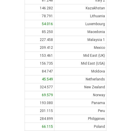
81.248
Italy 2
146.282
Kazakhstan
78.791
Lithuania
54.016
Luxembourg
85.250
Macedonia
227.458
Malaysia 1
209.412
Mexico
153.461
Mid East (UK)
156.735
Mid East (USA)
84.747
Moldova
45.549
Netherlands
324.577
New Zealand
69.579
Norway
193.080
Panama
201.115
Peru
284.899
Philippines
66.115
Poland