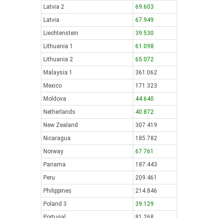
Latvia 2
69.603
Latvia
67.949
Liechtenstein
39.530
Lithuania 1
61.098
Lithuania 2
65.072
Malaysia 1
361.062
Mexico
171.323
Moldova
44.640
Netherlands
40.872
New Zealand
307.419
Nicaragua
185.782
Norway
67.761
Panama
187.443
Peru
209.461
Philippines
214.846
Poland 3
39.129
Portugal
81.268