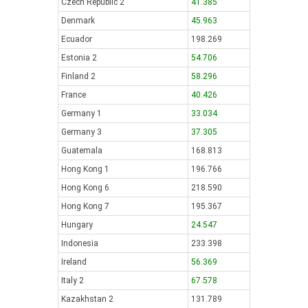
Czech Republic 2
41.385
Denmark
45.963
Ecuador
198.269
Estonia 2
54.706
Finland 2
58.296
France
40.426
Germany 1
33.034
Germany 3
37.305
Guatemala
168.813
Hong Kong 1
196.766
Hong Kong 6
218.590
Hong Kong 7
195.367
Hungary
24.547
Indonesia
233.398
Ireland
56.369
Italy 2
67.578
Kazakhstan 2
131.789