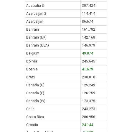
Australia 3
307.424
Azerbaijan 2
114.414
Azerbaijan
86.674
Bahrain
161.782
Bahrain (UK)
142.168
Bahrain (USA)
146.979
Belgium
49.874
Bolivia
245.645
Bosnia
41.679
Brazil
238.010
Canada (C)
125.249
Canada (E)
126.759
Canada (W)
173.375
Chile
243.273
Costa Rica
206.956
Croatia
24.144